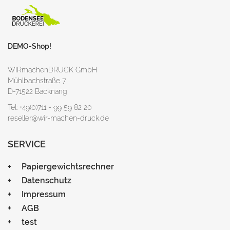
DEMO-Shop!
WIRmachenDRUCK GmbH
Mühlbachstraße 7
D-71522 Backnang
Tel: +49(0)711 - 99 59 82 20
reseller@wir-machen-druck.de
SERVICE
Papiergewichtsrechner
Datenschutz
Impressum
AGB
test